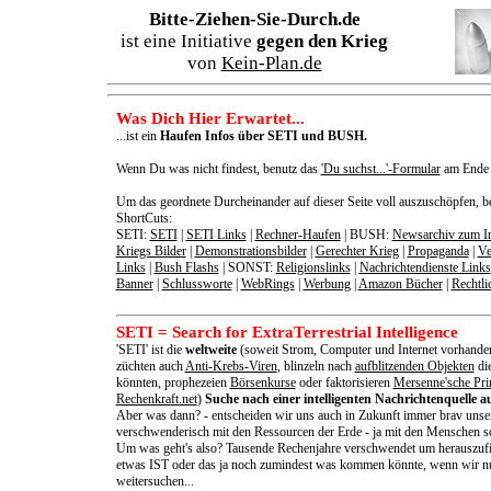
Bitte-Ziehen-Sie-Durch.de
ist eine Initiative
gegen den Krieg
von
Kein-Plan.de
Was Dich Hier Erwartet...
...ist ein
Haufen Infos über SETI und BUSH.
Wenn Du was nicht findest, benutz das
'Du suchst...'-Formular
am Ende d
Um das geordnete Durcheinander auf dieser Seite voll auszuschöpfen, be
ShortCuts:
SETI:
SETI
|
SETI Links
|
Rechner-Haufen
| BUSH:
Newsarchiv zum Ir
Kriegs Bilder
|
Demonstrationsbilder
|
Gerechter Krieg
|
Propaganda
|
Ve
Links
|
Bush Flashs
| SONST:
Religionslinks
|
Nachrichtendienste Links
Banner
|
Schlussworte
|
WebRings
|
Werbung
|
Amazon Bücher
|
Rechtli
SETI = Search for ExtraTerrestrial Intelligence
'SETI' ist die
weltweite
(soweit Strom, Computer und Internet vorhand
züchten auch
Anti-Krebs-Viren
, blinzeln nach
aufblitzenden Objekten
di
könnten, prophezeien
Börsenkurse
oder faktorisieren
Mersenne'sche Pri
Rechenkraft.net
)
Suche nach einer intelligenten Nachrichtenquelle a
Aber was dann? - entscheiden wir uns auch in Zukunft immer brav unser
verschwenderisch mit den Ressourcen der Erde - ja mit den Menschen s
Um was geht's also? Tausende Rechenjahre verschwendet um herauszuf
etwas IST oder das ja noch zumindest was kommen könnte, wenn wir n
weitersuchen...