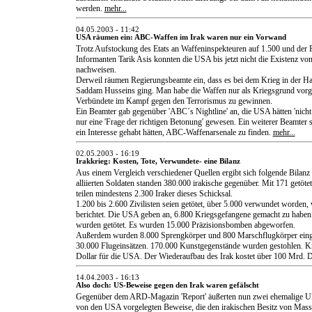
werden.
mehr...
04.05.2003 - 11:42
USA räumen ein: ABC-Waffen im Irak waren nur ein Vorwand
Trotz Aufstockung des Etats an Waffeninspekteuren auf 1.500 und der 
Informanten Tarik Asis konnten die USA bis jetzt nicht die Existenz v
nachweisen.
Derweil räumen Regierungsbeamte ein, dass es bei dem Krieg in der H
Saddam Husseins ging. Man habe die Waffen nur als Kriegsgrund vor
Verbündete im Kampf gegen den Terrorismus zu gewinnen.
Ein Beamter gab gegenüber 'ABC´s Nightline' an, die USA hätten 'nicht 
nur eine 'Frage der richtigen Betonung' gewesen. Ein weiterer Beamter 
ein Interesse gehabt hätten, ABC-Waffenarsenale zu finden.
mehr...
02.05.2003 - 16:19
Irakkrieg: Kosten, Tote, Verwundete- eine Bilanz
Aus einem Vergleich verschiedener Quellen ergibt sich folgende Bilanz
alliierten Soldaten standen 380.000 irakische gegenüber. Mit 171 getöte
teilen mindestens 2.300 Iraker dieses Schicksal.
1.200 bis 2.600 Zivilisten seien getötet, über 5.000 verwundet worden, 
berichtet. Die USA geben an, 6.800 Kriegsgefangene gemacht zu haben.
wurden getötet. Es wurden 15.000 Präzisionsbomben abgeworfen.
Außerdem wurden 8.000 Sprengkörper und 800 Marschflugkörper einge
30.000 Flugeinsätzen. 170.000 Kunstgegenstände wurden gestohlen. K
Dollar für die USA. Der Wiederaufbau des Irak kostet über 100 Mrd. D
14.04.2003 - 16:13
Also doch: US-Beweise gegen den Irak waren gefälscht
Gegenüber dem ARD-Magazin 'Report' äußerten nun zwei ehemalige UN
von den USA vorgelegten Beweise, die den irakischen Besitz von Mas