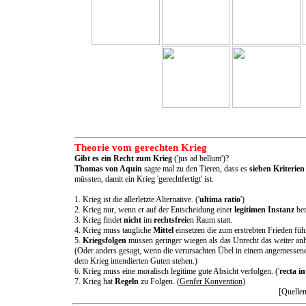
Theorie vom gerechten Krieg
Gibt es ein Recht zum Krieg
('jus ad bellum')?
Thomas von Aquin
sagte mal zu den Tieren, dass es
sieben Kriterien
müssten, damit ein Krieg 'gerechtfertigt' ist.
1. Krieg ist die allerletzte Alternative. ('
ultima ratio
')
2. Krieg nur, wenn er auf der Entscheidung einer
legitimen Instanz
ber
3. Krieg findet
nicht
im
rechtsfrei
en Raum statt.
4. Krieg muss taugliche
Mittel
einsetzen die zum erstrebten Frieden füh
5.
Kriegsfolgen
müssen geringer wiegen als das Unrecht das weiter an
(Oder anders gesagt, wenn die verursachten Übel in einem angemessene
dem Krieg intendierten Guten stehen.)
6. Krieg muss eine moralisch legitime gute Absicht verfolgen. ('
recta in
7. Krieg hat
Regeln
zu Folgen. (
Genfer Konvention
)
[Quelle