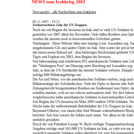
NEWS zum Irakkrieg 2003
Newsarchiv - alle Nachrichten zum Irakkrieg
06.11.2007 - 19:11
Verlustreichstes Jahr für US-Truppen
Noch nie seit Beginn der Invasion im Irak sind so viele US-Soldaten in
gestorben wie 2007 allein bis November. Viele fallen Bomben zum Opfer
wurden die meisten noch in konventionellen Gefechten getötet.
Washington - Diese Website führt eine traurige Liste: Icasualties.org. Sie
umgekommene GIs und andere Opfer im Irak. Jetzt wartet der privat betri
mit einem neuen Rekord auf - dem bisherigen Höchststand getöteter US
Tigris und Euphrat seit 2003, dem Beginn der Invasion.
Seit Jahresanfang sind mindestens 851 amerikanische Soldaten ums L
die "Washington Post" am Dienstag unter Berufung auf Icasualties.org.
Jahr, in dem die US-Streitkräfte die meisten Soldaten verloren. Dama
zufolge 849 Militärangehörige um.
Die Art und Weise, wie die amerikanischen Soldaten sterben, zeigt auch 
Militärstrategie der Aufständischen. Viele der Opfer in diesem Jahr fiel
Zeitungsbericht ferngezündeten Bomben am Straßenrand zum Opfer, die
schaffen machen, weil sie nur schwer aufzuspüren sind. Vor drei Jahren
vergleichsweise mehr amerikanische Soldaten in konventionellen Gefec
Seit Beginn der US-Invasion im März 2003 starben 3.856 Soldaten. No
Woche hatte der stellvertretende Befehlshaber der US-Truppen im Irak, 
Raymond Odierno, von einem über fünf Monate wahrnehmbaren Rückga
berichtet. Seit Juni wiesen die Zahlen nach unten. Vor allem ist die Za
merklich gesunken.
Durch die von Präsident George W. Bush verfügte Truppenaufstockung 
Angaben zufolge rund 165.000 US-Soldaten im Irak, so viele wie nie 
zusätzlich entsandte Soldaten sollen allerdings bis zum Juli kommende