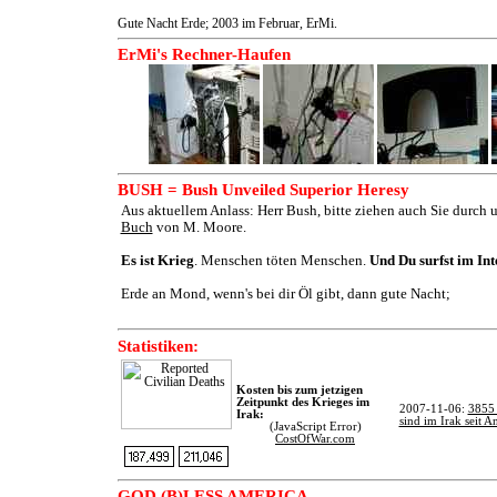
Gute Nacht Erde; 2003 im Februar, ErMi.
ErMi's Rechner-Haufen
BUSH = Bush Unveiled Superior Heresy
Aus aktuellem Anlass: Herr Bush, bitte ziehen auch Sie durch
Buch
von M. Moore.
Es ist Krieg
. Menschen töten Menschen.
Und Du surfst im Int
Erde an Mond, wenn's bei dir Öl gibt, dann gute Nacht;
Statistiken:
Kosten bis zum jetzigen
Zeitpunkt des Krieges im
2007-11-06:
3855 
Irak:
sind im Irak seit A
(JavaScript Error)
CostOfWar.com
GOD (B)LESS AMERICA